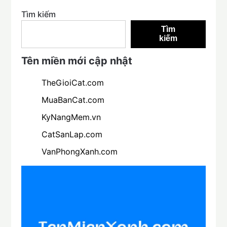
Tìm kiếm
Tìm
kiếm
Tên miền mới cập nhật
TheGioiCat.com
MuaBanCat.com
KyNangMem.vn
CatSanLap.com
VanPhongXanh.com