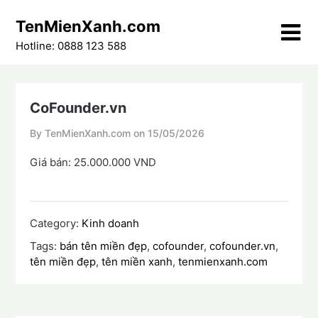
Skip
TenMienXanh.com
to
content
Hotline: 0888 123 588
CoFounder.vn
By TenMienXanh.com on
15/05/2026
Giá bán: 25.000.000 VND
Category:
Kinh doanh
Tags:
bán tên miền đẹp
,
cofounder
,
cofounder.vn
,
tên miền đẹp
,
tên miền xanh
,
tenmienxanh.com
Điều