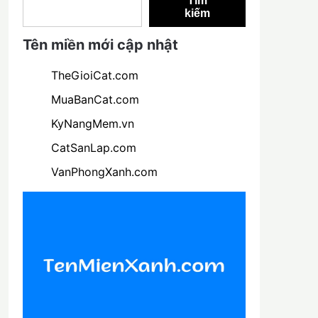
Tìm
kiếm
Tên miền mới cập nhật
TheGioiCat.com
MuaBanCat.com
KyNangMem.vn
CatSanLap.com
VanPhongXanh.com