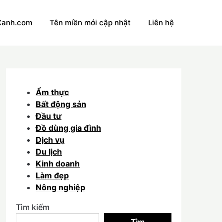
Xanh.com
Tên miền mới cập nhật
Liên hệ
Ẩm thực
Bất động sản
Đầu tư
Đồ dùng gia đình
Dịch vụ
Du lịch
Kinh doanh
Làm đẹp
Nông nghiệp
Tìm kiếm