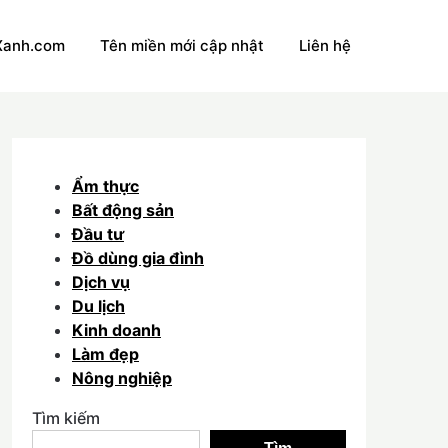
Xanh.com
Tên miền mới cập nhật
Liên hệ
Ẩm thực
Bất động sản
Đầu tư
Đồ dùng gia đình
Dịch vụ
Du lịch
Kinh doanh
Làm đẹp
Nông nghiệp
Tìm kiếm