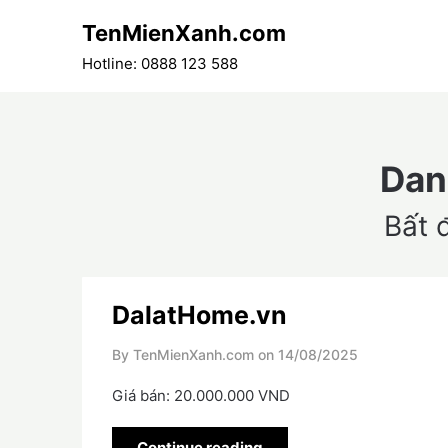
Skip
TenMienXanh.com
to
content
Hotline: 0888 123 588
Dan
Bất 
DalatHome.vn
By TenMienXanh.com on
14/08/2025
Giá bán: 20.000.000 VND
Continue reading