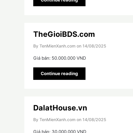
TheGioiBDS.com
By TenMienXanh.com on
14/08/2025
Giá bán: 50.000.000 VND
Continue reading
DalatHouse.vn
By TenMienXanh.com on
14/08/2025
Giá bán: 30.000.000 VND