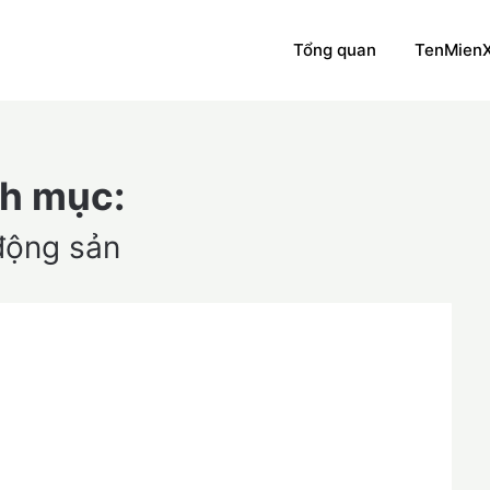
Tổng quan
TenMien
h mục:
động sản