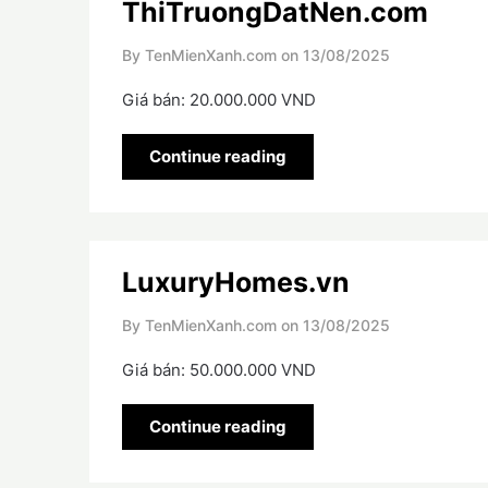
ThiTruongDatNen.com
By TenMienXanh.com on
13/08/2025
Giá bán: 20.000.000 VND
Continue reading
LuxuryHomes.vn
By TenMienXanh.com on
13/08/2025
Giá bán: 50.000.000 VND
Continue reading