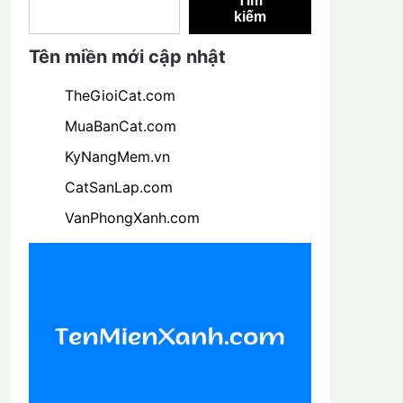
Tìm
kiếm
Tên miền mới cập nhật
TheGioiCat.com
MuaBanCat.com
KyNangMem.vn
CatSanLap.com
VanPhongXanh.com