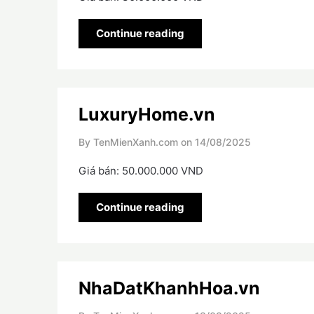
Continue reading
LuxuryHome.vn
By TenMienXanh.com on
14/08/2025
Giá bán: 50.000.000 VND
Continue reading
NhaDatKhanhHoa.vn