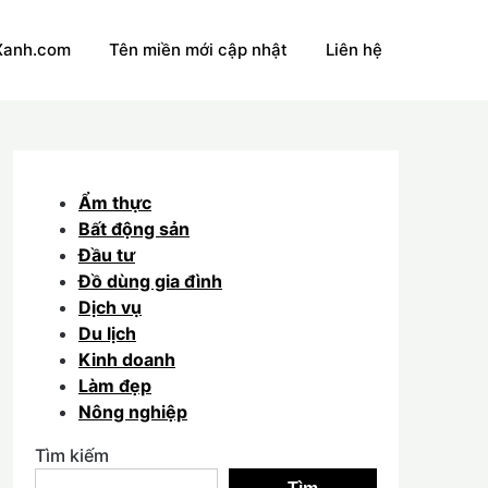
Xanh.com
Tên miền mới cập nhật
Liên hệ
Ẩm thực
Bất động sản
Đầu tư
Đồ dùng gia đình
Dịch vụ
Du lịch
Kinh doanh
Làm đẹp
Nông nghiệp
Tìm kiếm