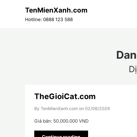
Skip
TenMienXanh.com
to
content
Hotline: 0888 123 588
Dan
D
TheGioiCat.com
By TenMienXanh.com on
02/08/2026
Giá bán: 50.000.000 VND
Continue reading