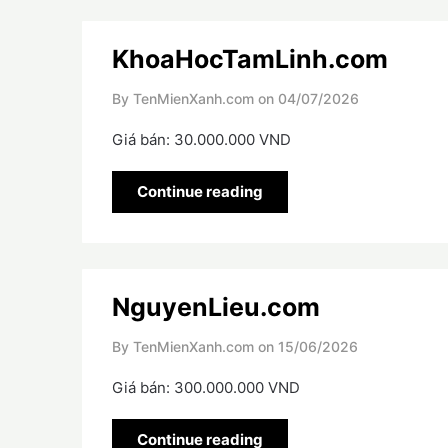
KhoaHocTamLinh.com
By TenMienXanh.com on
04/07/2026
Giá bán: 30.000.000 VND
Continue reading
NguyenLieu.com
By TenMienXanh.com on
15/06/2026
Giá bán: 300.000.000 VND
Continue reading