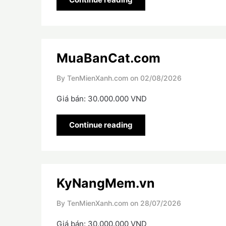
MuaBanCat.com
By TenMienXanh.com on
02/08/2026
Giá bán: 30.000.000 VND
Continue reading
KyNangMem.vn
By TenMienXanh.com on
28/07/2026
Giá bán: 30.000.000 VND