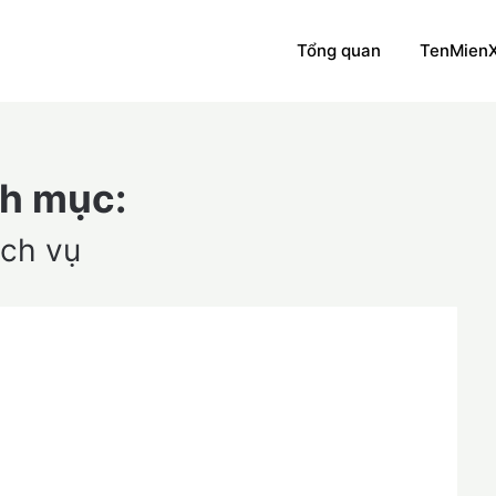
Tổng quan
TenMien
h mục:
ịch vụ