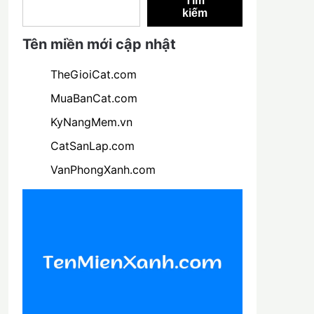
Tìm
kiếm
Tên miền mới cập nhật
TheGioiCat.com
MuaBanCat.com
KyNangMem.vn
CatSanLap.com
VanPhongXanh.com