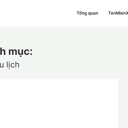
Tổng quan
TenMien
h mục:
u lịch