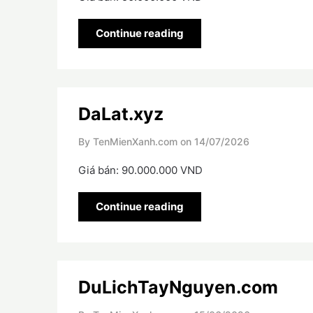
Continue reading
DaLat.xyz
By TenMienXanh.com on
14/07/2026
Giá bán: 90.000.000 VND
Continue reading
DuLichTayNguyen.com