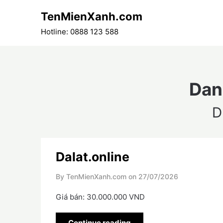
Skip
TenMienXanh.com
to
content
Hotline: 0888 123 588
Dan
D
Dalat.online
By TenMienXanh.com on
27/07/2026
Giá bán: 30.000.000 VND
Continue reading