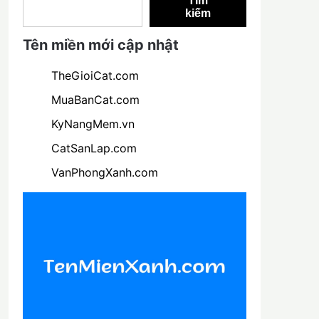
Tìm
kiếm
Tên miền mới cập nhật
TheGioiCat.com
MuaBanCat.com
KyNangMem.vn
CatSanLap.com
VanPhongXanh.com