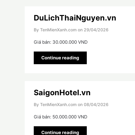
DuLichThaiNguyen.vn
By TenMienXanh.com on
29/04/2026
Giá bán: 30.000.000 VND
Continue reading
SaigonHotel.vn
By TenMienXanh.com on
08/04/2026
Giá bán: 50.000.000 VND
Continue reading