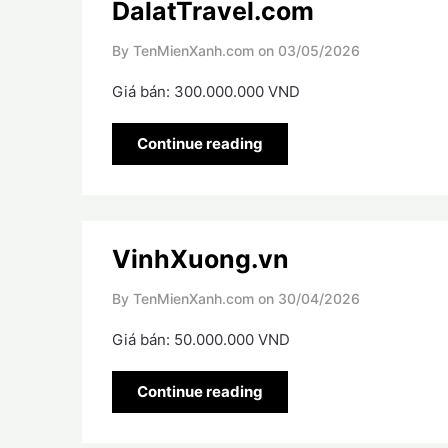
DalatTravel.com
By TenMienXanh.com on
03/05/2026
Giá bán: 300.000.000 VND
Continue reading
VinhXuong.vn
By TenMienXanh.com on
30/04/2026
Giá bán: 50.000.000 VND
Continue reading