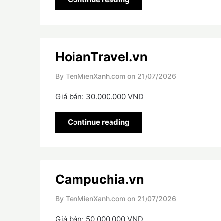
HoianTravel.vn
By TenMienXanh.com on
21/07/2026
Giá bán: 30.000.000 VND
Continue reading
Campuchia.vn
By TenMienXanh.com on
21/07/2026
Giá bán: 50.000.000 VND