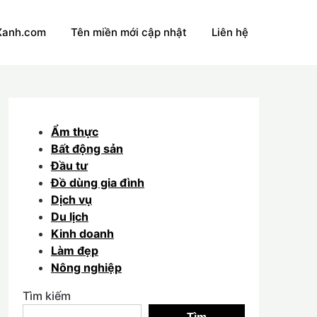
Xanh.com
Tên miền mới cập nhật
Liên hệ
Ẩm thực
Bất động sản
Đầu tư
Đồ dùng gia đình
Dịch vụ
Du lịch
Kinh doanh
Làm đẹp
Nông nghiệp
Tìm kiếm