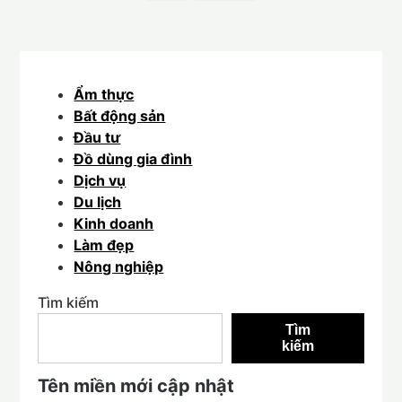
Ẩm thực
Bất động sản
Đầu tư
Đồ dùng gia đình
Dịch vụ
Du lịch
Kinh doanh
Làm đẹp
Nông nghiệp
Tìm kiếm
Tìm
kiếm
Tên miền mới cập nhật