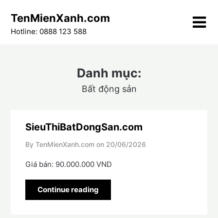
Skip
TenMienXanh.com
to
content
Hotline: 0888 123 588
Danh mục:
Bất động sản
SieuThiBatDongSan.com
By TenMienXanh.com on
20/06/2026
Giá bán: 90.000.000 VND
Continue reading