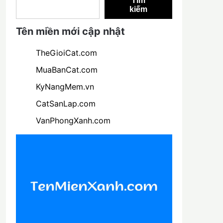
Tìm
kiếm
Tên miền mới cập nhật
TheGioiCat.com
MuaBanCat.com
KyNangMem.vn
CatSanLap.com
VanPhongXanh.com