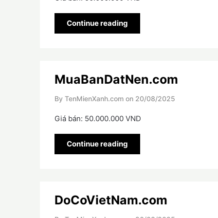
Continue reading
MuaBanDatNen.com
By TenMienXanh.com on
20/08/2025
Giá bán: 50.000.000 VND
Continue reading
DoCoVietNam.com