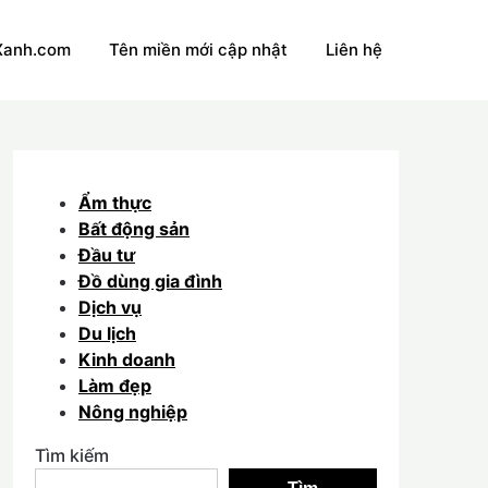
Xanh.com
Tên miền mới cập nhật
Liên hệ
Ẩm thực
Bất động sản
Đầu tư
Đồ dùng gia đình
Dịch vụ
Du lịch
Kinh doanh
Làm đẹp
Nông nghiệp
Tìm kiếm