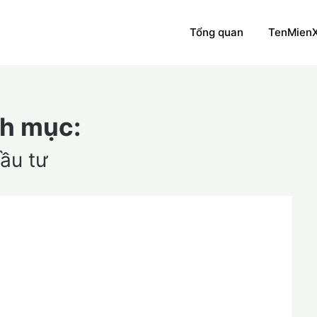
Tổng quan
TenMien
h mục:
ầu tư