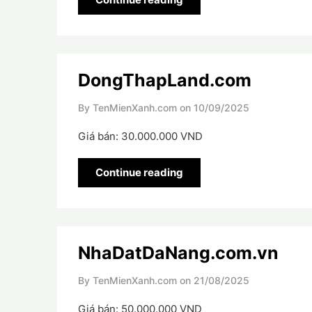
DongThapLand.com
By TenMienXanh.com on
10/09/2025
Giá bán: 30.000.000 VND
Continue reading
NhaDatDaNang.com.vn
By TenMienXanh.com on
21/08/2025
Giá bán: 50.000.000 VND