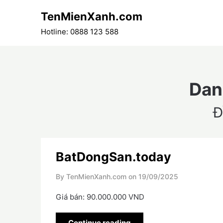
Skip
TenMienXanh.com
to
content
Hotline: 0888 123 588
Dan
Đ
BatDongSan.today
By TenMienXanh.com on
19/09/2025
Giá bán: 90.000.000 VND
Continue reading