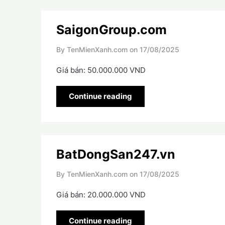
SaigonGroup.com
By TenMienXanh.com on
17/08/2025
Giá bán: 50.000.000 VND
Continue reading
BatDongSan247.vn
By TenMienXanh.com on
17/08/2025
Giá bán: 20.000.000 VND
Continue reading