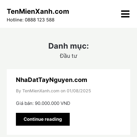
Skip
TenMienXanh.com
to
content
Hotline: 0888 123 588
Danh mục:
Đầu tư
NhaDatTayNguyen.com
By TenMienXanh.com on
01/08/2025
Giá bán: 90.000.000 VND
Continue reading