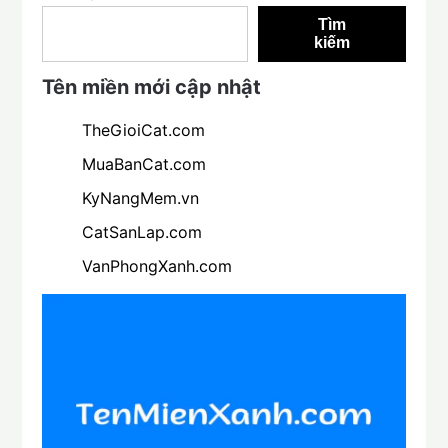
Tìm
kiếm
Tên miền mới cập nhật
TheGioiCat.com
MuaBanCat.com
KyNangMem.vn
CatSanLap.com
VanPhongXanh.com