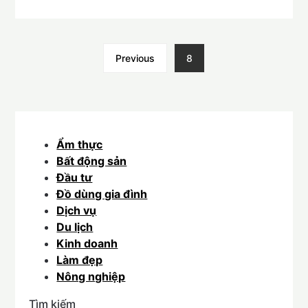
Previous
8
Ẩm thực
Bất động sản
Đầu tư
Đồ dùng gia đình
Dịch vụ
Du lịch
Kinh doanh
Làm đẹp
Nông nghiệp
Tìm kiếm