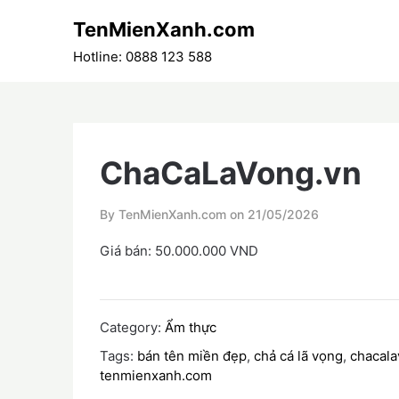
Skip
TenMienXanh.com
to
content
Hotline: 0888 123 588
ChaCaLaVong.vn
By TenMienXanh.com on
21/05/2026
Giá bán: 50.000.000 VND
Category:
Ẩm thực
Tags:
bán tên miền đẹp
,
chả cá lã vọng
,
chacala
tenmienxanh.com