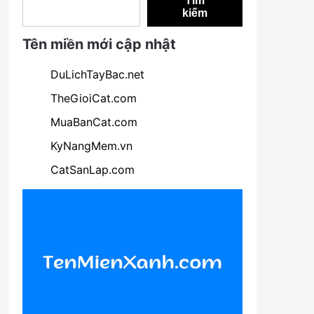
Tìm
kiếm
Tên miền mới cập nhật
DuLichTayBac.net
TheGioiCat.com
MuaBanCat.com
KyNangMem.vn
CatSanLap.com