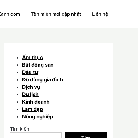
Xanh.com
Tên miền mới cập nhật
Liên hệ
Ẩm thực
Bất động sản
Đầu tư
Đồ dùng gia đình
Dịch vụ
Du lịch
Kinh doanh
Làm đẹp
Nông nghiệp
Tìm kiếm