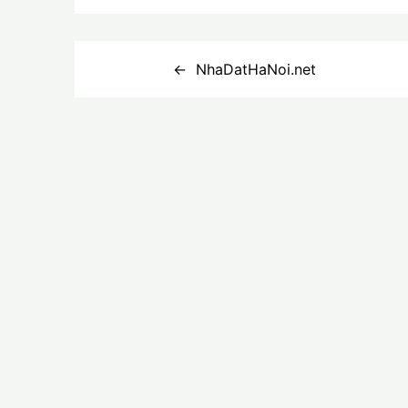
Điều
NhaDatHaNoi.net
hướng
bài
viết