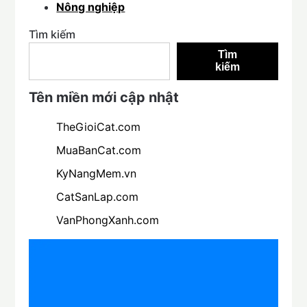
Nông nghiệp
Tìm kiếm
Tìm
kiếm
Tên miền mới cập nhật
TheGioiCat.com
MuaBanCat.com
KyNangMem.vn
CatSanLap.com
VanPhongXanh.com