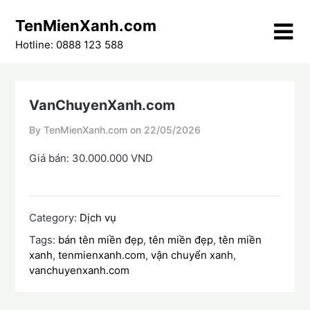
Skip
TenMienXanh.com
to
content
Hotline: 0888 123 588
VanChuyenXanh.com
By TenMienXanh.com on
22/05/2026
Giá bán: 30.000.000 VND
Category:
Dịch vụ
Tags:
bán tên miền đẹp
,
tên miền đẹp
,
tên miền
xanh
,
tenmienxanh.com
,
vận chuyển xanh
,
vanchuyenxanh.com