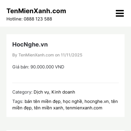
Skip
TenMienXanh.com
to
content
Hotline: 0888 123 588
HocNghe.vn
By TenMienXanh.com on
11/11/2025
Giá bán: 90.000.000 VND
Category:
Dịch vụ
,
Kinh doanh
Tags:
bán tên miền đẹp
,
học nghề
,
hocnghe.vn
,
tên
miền đẹp
,
tên miền xanh
,
tenmienxanh.com
Điều