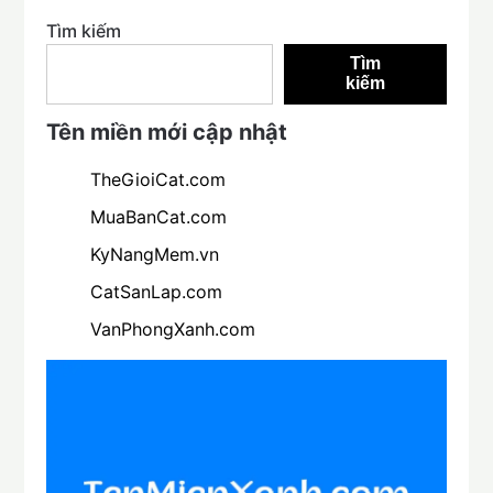
Tìm kiếm
Tìm
kiếm
Tên miền mới cập nhật
TheGioiCat.com
MuaBanCat.com
KyNangMem.vn
CatSanLap.com
VanPhongXanh.com