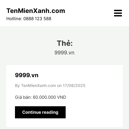
Skip
TenMienXanh.com
to
content
Hotline: 0888 123 588
Thẻ:
9999.vn
9999.vn
By TenMienXanh.com on
17/08/2025
Giá bán: 60.000.000 VND
Continue reading