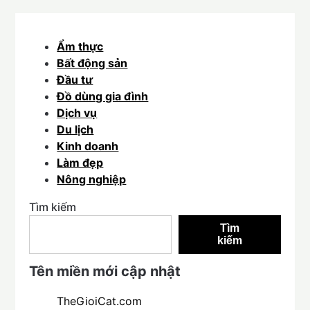
Ẩm thực
Bất động sản
Đầu tư
Đồ dùng gia đình
Dịch vụ
Du lịch
Kinh doanh
Làm đẹp
Nông nghiệp
Tìm kiếm
Tìm
kiếm
Tên miền mới cập nhật
TheGioiCat.com