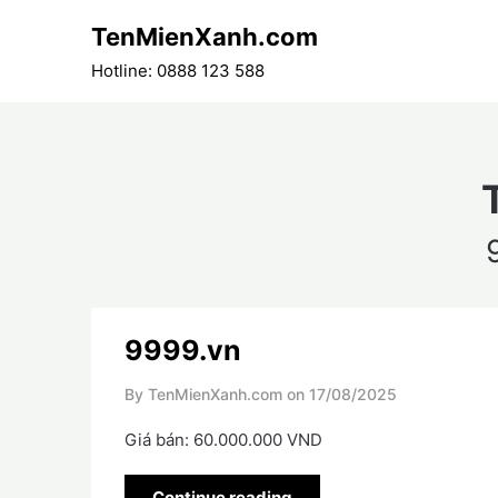
Skip
TenMienXanh.com
to
content
Hotline: 0888 123 588
9999.vn
By TenMienXanh.com on
17/08/2025
Giá bán: 60.000.000 VND
Continue reading