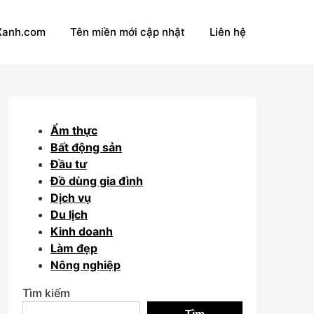
Xanh.com
Tên miền mới cập nhật
Liên hệ
Ẩm thực
Bất động sản
Đầu tư
Đồ dùng gia đình
Dịch vụ
Du lịch
Kinh doanh
Làm đẹp
Nông nghiệp
Tìm kiếm