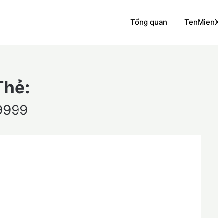
Tổng quan
TenMien
Thẻ:
9999