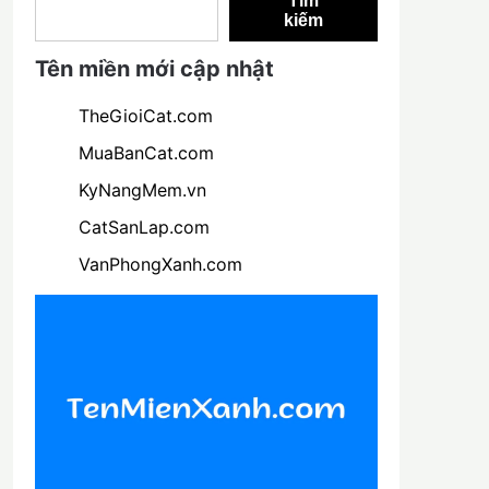
Tìm
kiếm
Tên miền mới cập nhật
TheGioiCat.com
MuaBanCat.com
KyNangMem.vn
CatSanLap.com
VanPhongXanh.com