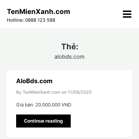
Skip
TenMienXanh.com
to
content
Hotline: 0888 123 588
Thẻ:
alobds.com
AloBds.com
By TenMienXanh.com on
11/08/2025
Giá bán: 20.000.000 VND
Continue reading