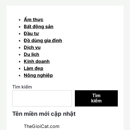
Ẩm thực
Bất động sản
Đầu tư
Đồ dùng gia đình
Dịch vụ
Du lịch
Kinh doanh
Làm đẹp
Nông nghiệp
Tìm kiếm
Tìm
kiếm
Tên miền mới cập nhật
TheGioiCat.com