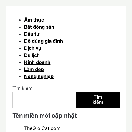
Ẩm thực
Bất động sản
Đầu tư
Đồ dùng gia đình
Dịch vụ
Du lịch
Kinh doanh
Làm đẹp
Nông nghiệp
Tìm kiếm
Tìm
kiếm
Tên miền mới cập nhật
TheGioiCat.com