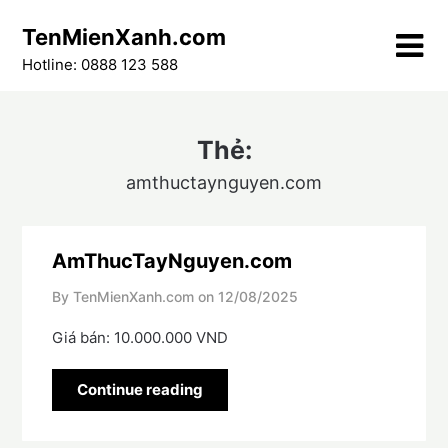
Skip
TenMienXanh.com
to
content
Hotline: 0888 123 588
Thẻ:
amthuctaynguyen.com
AmThucTayNguyen.com
By TenMienXanh.com on
12/08/2025
Giá bán: 10.000.000 VND
Continue reading