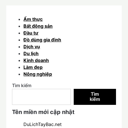
Ẩm thực
Bất động sản
Đầu tư
Đồ dùng gia đình
Dịch vụ
Du lịch
Kinh doanh
Làm đẹp
Nông nghiệp
Tìm kiếm
Tìm
kiếm
Tên miền mới cập nhật
DuLichTayBac.net