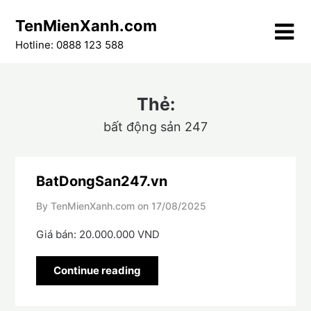
Skip
TenMienXanh.com
to
content
Hotline: 0888 123 588
Thẻ:
bất động sản 247
BatDongSan247.vn
By TenMienXanh.com on
17/08/2025
Giá bán: 20.000.000 VND
Continue reading