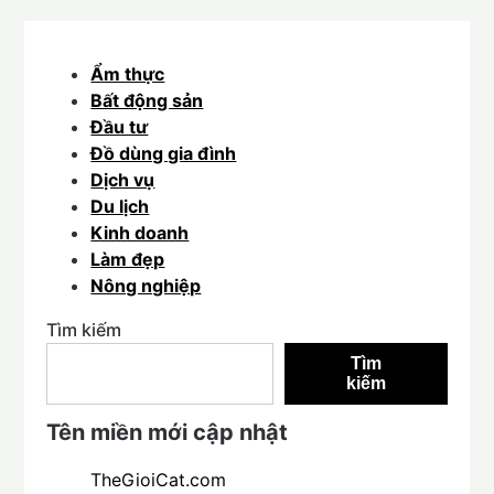
Ẩm thực
Bất động sản
Đầu tư
Đồ dùng gia đình
Dịch vụ
Du lịch
Kinh doanh
Làm đẹp
Nông nghiệp
Tìm kiếm
Tìm
kiếm
Tên miền mới cập nhật
TheGioiCat.com