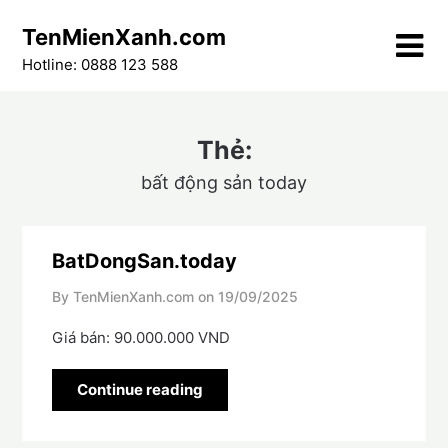
Skip
TenMienXanh.com
to
content
Hotline: 0888 123 588
Thẻ:
bất động sản today
BatDongSan.today
By TenMienXanh.com on
19/09/2025
Giá bán: 90.000.000 VND
Continue reading