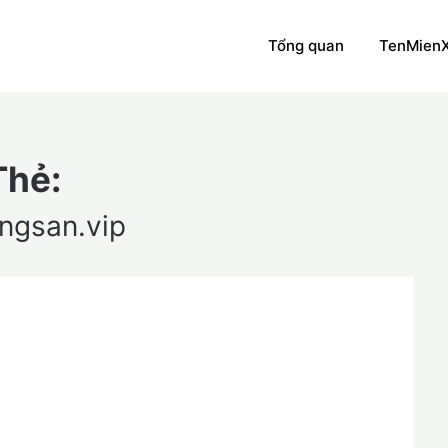
Tổng quan
TenMien
Thẻ:
ngsan.vip