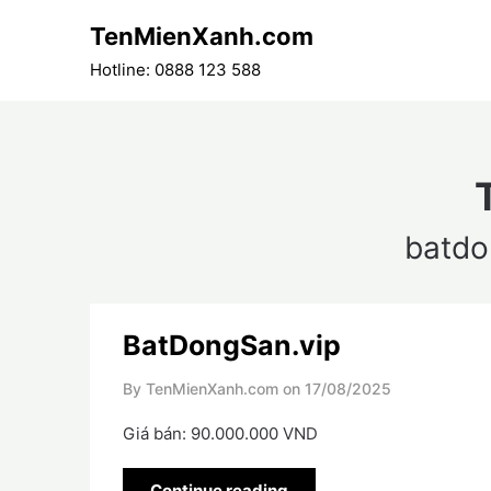
Skip
TenMienXanh.com
to
content
Hotline: 0888 123 588
batdo
BatDongSan.vip
By TenMienXanh.com on
17/08/2025
Giá bán: 90.000.000 VND
Continue reading