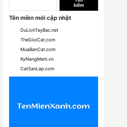
Tìm
kiếm
Tên miền mới cập nhật
DuLichTayBac.net
TheGioiCat.com
MuaBanCat.com
KyNangMem.vn
CatSanLap.com