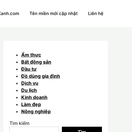
Xanh.com
Tên miền mới cập nhật
Liên hệ
Ẩm thực
Bất động sản
Đầu tư
Đồ dùng gia đình
Dịch vụ
Du lịch
Kinh doanh
Làm đẹp
Nông nghiệp
Tìm kiếm