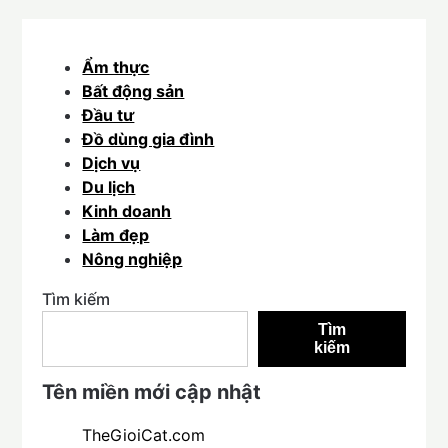
Ẩm thực
Bất động sản
Đầu tư
Đồ dùng gia đình
Dịch vụ
Du lịch
Kinh doanh
Làm đẹp
Nông nghiệp
Tìm kiếm
Tìm
kiếm
Tên miền mới cập nhật
TheGioiCat.com