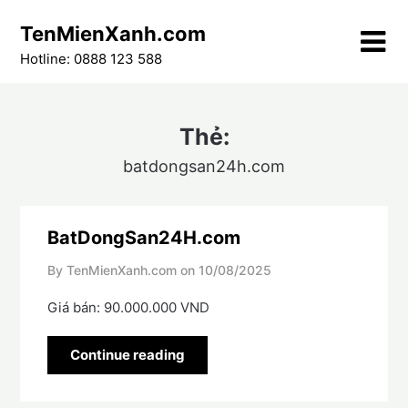
Skip
TenMienXanh.com
to
content
Hotline: 0888 123 588
Thẻ:
batdongsan24h.com
BatDongSan24H.com
By TenMienXanh.com on
10/08/2025
Giá bán: 90.000.000 VND
Continue reading