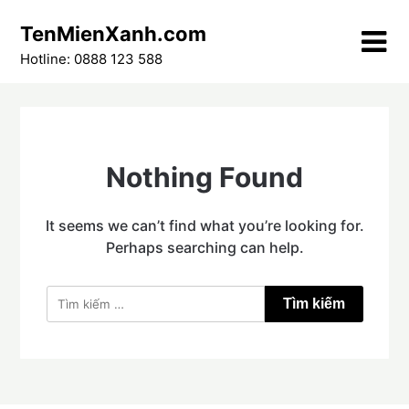
Skip
TenMienXanh.com
to
content
Hotline: 0888 123 588
Nothing Found
It seems we can’t find what you’re looking for.
Perhaps searching can help.
Tìm
kiếm
cho: