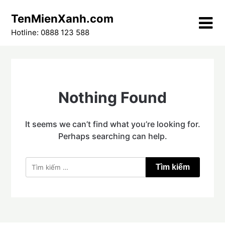
Skip
TenMienXanh.com
to
content
Hotline: 0888 123 588
Nothing Found
It seems we can’t find what you’re looking for.
Perhaps searching can help.
Tìm
kiếm
cho: