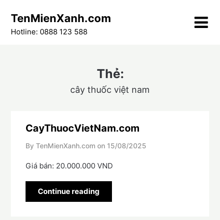
Skip
TenMienXanh.com
to
content
Hotline: 0888 123 588
Thẻ:
cây thuốc việt nam
CayThuocVietNam.com
By TenMienXanh.com on
15/08/2025
Giá bán: 20.000.000 VND
Continue reading