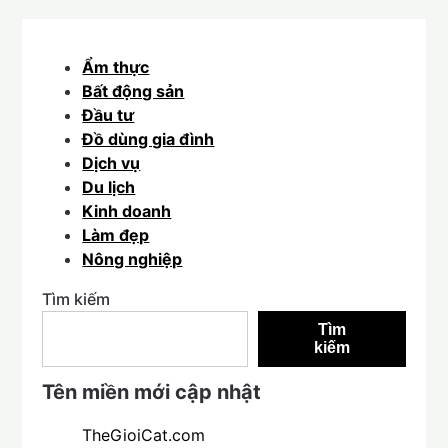
Ẩm thực
Bất động sản
Đầu tư
Đồ dùng gia đình
Dịch vụ
Du lịch
Kinh doanh
Làm đẹp
Nông nghiệp
Tìm kiếm
Tìm
kiếm
Tên miền mới cập nhật
TheGioiCat.com