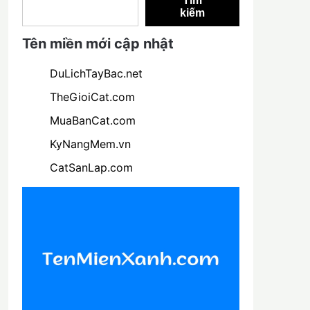
Tìm
kiếm
Tên miền mới cập nhật
DuLichTayBac.net
TheGioiCat.com
MuaBanCat.com
KyNangMem.vn
CatSanLap.com