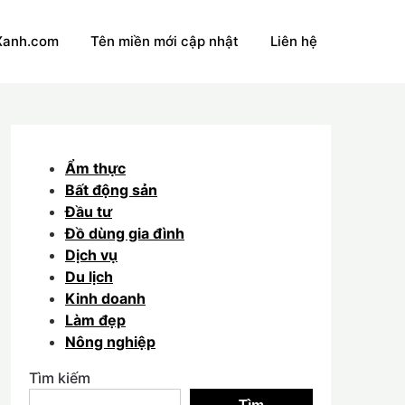
Xanh.com
Tên miền mới cập nhật
Liên hệ
Ẩm thực
Bất động sản
Đầu tư
Đồ dùng gia đình
Dịch vụ
Du lịch
Kinh doanh
Làm đẹp
Nông nghiệp
Tìm kiếm