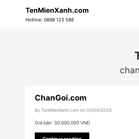
Skip
TenMienXanh.com
to
content
Hotline: 0888 123 588
cha
ChanGoi.com
By TenMienXanh.com on
03/04/2026
Giá bán: 30.000.000 VND
Continue reading