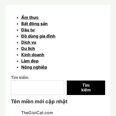
Ẩm thực
Bất động sản
Đầu tư
Đồ dùng gia đình
Dịch vụ
Du lịch
Kinh doanh
Làm đẹp
Nông nghiệp
Tìm kiếm
Tìm
kiếm
Tên miền mới cập nhật
TheGioiCat.com