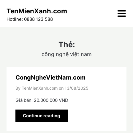
Skip
TenMienXanh.com
to
content
Hotline: 0888 123 588
Thẻ:
công nghệ việt nam
CongNgheVietNam.com
By TenMienXanh.com on
13/08/2025
Giá bán: 20.000.000 VND
Continue reading