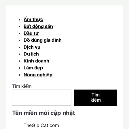
Ẩm thực
Bất động sản
Đầu tư
Đồ dùng gia đình
Dịch vụ
Du lịch
Kinh doanh
Làm đẹp
Nông nghiệp
Tìm kiếm
Tìm
kiếm
Tên miền mới cập nhật
TheGioiCat.com