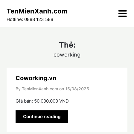
Skip
TenMienXanh.com
to
content
Hotline: 0888 123 588
Thẻ:
coworking
Coworking.vn
By TenMienXanh.com on
15/08/2025
Giá bán: 50.000.000 VND
Continue reading