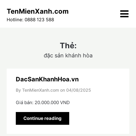
Skip
TenMienXanh.com
to
content
Hotline: 0888 123 588
Thẻ:
đặc sản khánh hòa
DacSanKhanhHoa.vn
By TenMienXanh.com on
04/08/2025
Giá bán: 20.000.000 VND
Continue reading