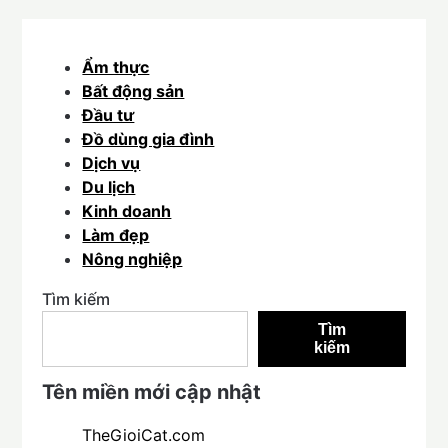
Ẩm thực
Bất động sản
Đầu tư
Đồ dùng gia đình
Dịch vụ
Du lịch
Kinh doanh
Làm đẹp
Nông nghiệp
Tìm kiếm
Tìm
kiếm
Tên miền mới cập nhật
TheGioiCat.com