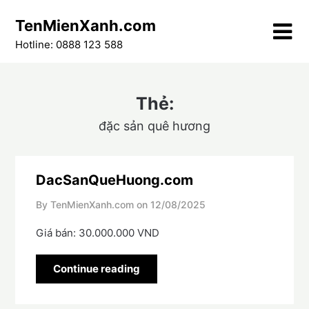
Skip
TenMienXanh.com
to
content
Hotline: 0888 123 588
Thẻ:
đặc sản quê hương
DacSanQueHuong.com
By TenMienXanh.com on
12/08/2025
Giá bán: 30.000.000 VND
Continue reading