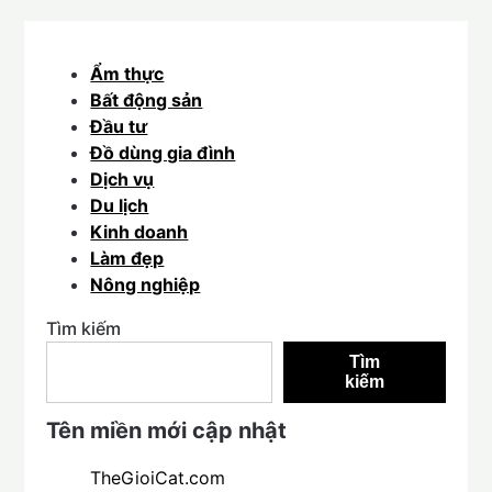
Ẩm thực
Bất động sản
Đầu tư
Đồ dùng gia đình
Dịch vụ
Du lịch
Kinh doanh
Làm đẹp
Nông nghiệp
Tìm kiếm
Tìm
kiếm
Tên miền mới cập nhật
TheGioiCat.com