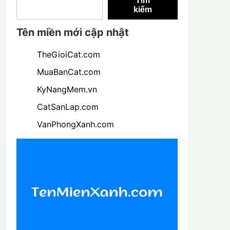
Tìm
kiếm
Tên miền mới cập nhật
TheGioiCat.com
MuaBanCat.com
KyNangMem.vn
CatSanLap.com
VanPhongXanh.com