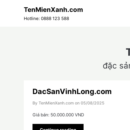
Skip
TenMienXanh.com
to
content
Hotline: 0888 123 588
đặc sả
DacSanVinhLong.com
By TenMienXanh.com on
05/08/2025
Giá bán: 50.000.000 VND
Continue reading