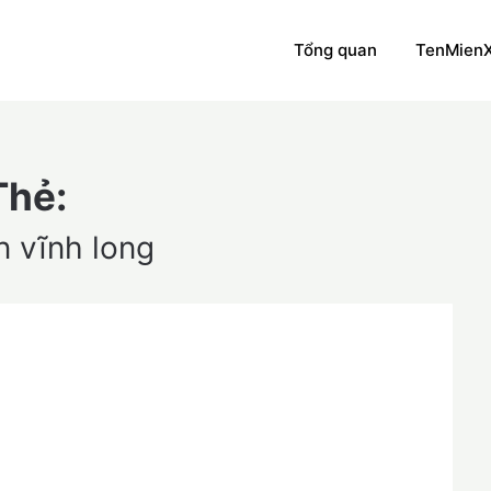
Tổng quan
TenMien
Thẻ:
n vĩnh long