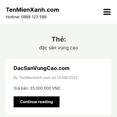
Skip
TenMienXanh.com
to
content
Hotline: 0888 123 588
Thẻ:
đặc sản vùng cao
DacSanVungCao.com
By TenMienXanh.com on
12/08/2025
Giá bán: 35.000.000 VND
Continue reading