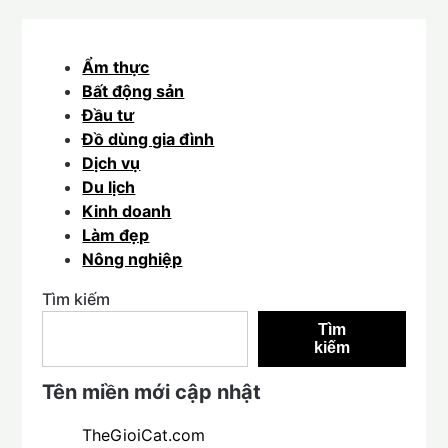
Ẩm thực
Bất động sản
Đầu tư
Đồ dùng gia đình
Dịch vụ
Du lịch
Kinh doanh
Làm đẹp
Nông nghiệp
Tìm kiếm
Tìm
kiếm
Tên miền mới cập nhật
TheGioiCat.com