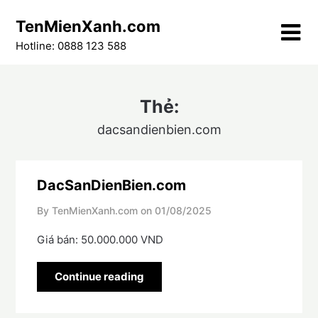
Skip
TenMienXanh.com
to
content
Hotline: 0888 123 588
Thẻ:
dacsandienbien.com
DacSanDienBien.com
By TenMienXanh.com on
01/08/2025
Giá bán: 50.000.000 VND
Continue reading