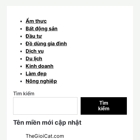
Ẩm thực
Bất động sản
Đầu tư
Đồ dùng gia đình
Dịch vụ
Du lịch
Kinh doanh
Làm đẹp
Nông nghiệp
Tìm kiếm
Tìm
kiếm
Tên miền mới cập nhật
TheGioiCat.com