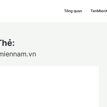
Tổng quan
TenMien
Thẻ:
miennam.vn