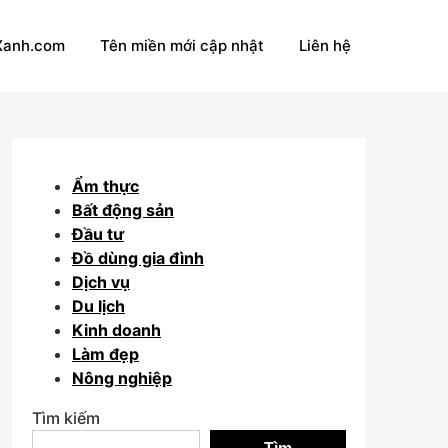
Xanh.com
Tên miền mới cập nhật
Liên hệ
Ẩm thực
Bất động sản
Đầu tư
Đồ dùng gia đình
Dịch vụ
Du lịch
Kinh doanh
Làm đẹp
Nông nghiệp
Tìm kiếm