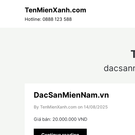
Skip
TenMienXanh.com
to
content
Hotline: 0888 123 588
dacsan
DacSanMienNam.vn
By TenMienXanh.com on
14/08/2025
Giá bán: 20.000.000 VND
Continue reading