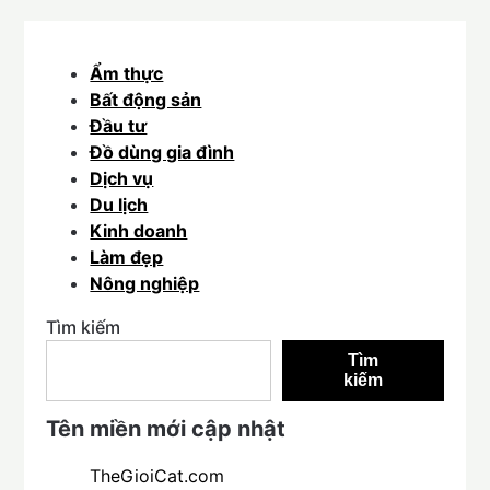
Ẩm thực
Bất động sản
Đầu tư
Đồ dùng gia đình
Dịch vụ
Du lịch
Kinh doanh
Làm đẹp
Nông nghiệp
Tìm kiếm
Tìm
kiếm
Tên miền mới cập nhật
TheGioiCat.com