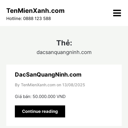
Skip
TenMienXanh.com
to
content
Hotline: 0888 123 588
Thẻ:
dacsanquangninh.com
DacSanQuangNinh.com
By TenMienXanh.com on
13/08/2025
Giá bán: 50.000.000 VND
Continue reading