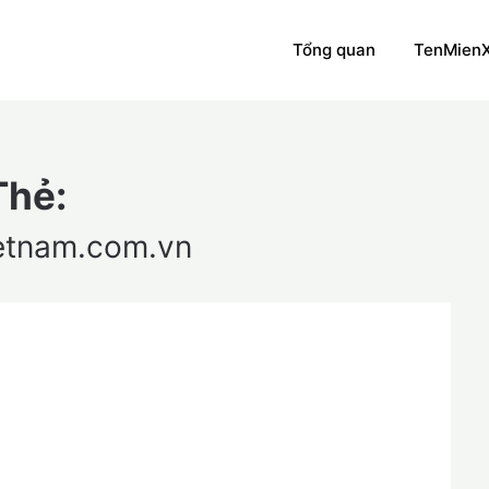
Tổng quan
TenMien
Thẻ:
etnam.com.vn