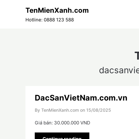
Skip
TenMienXanh.com
to
content
Hotline: 0888 123 588
dacsanvi
DacSanVietNam.com.vn
By TenMienXanh.com on
15/08/2025
Giá bán: 30.000.000 VND
Continue reading