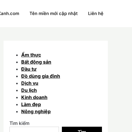
Xanh.com
Tên miền mới cập nhật
Liên hệ
Ẩm thực
Bất động sản
Đầu tư
Đồ dùng gia đình
Dịch vụ
Du lịch
Kinh doanh
Làm đẹp
Nông nghiệp
Tìm kiếm