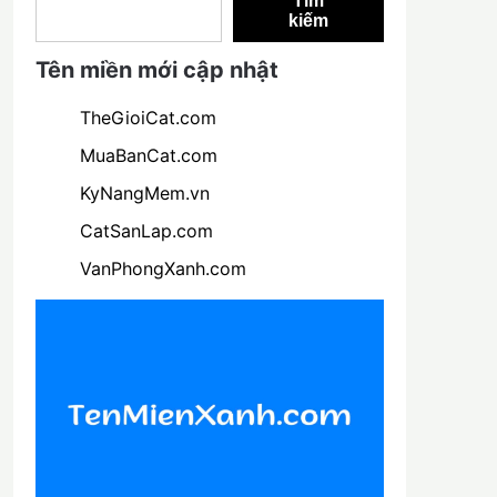
Tìm
kiếm
Tên miền mới cập nhật
TheGioiCat.com
MuaBanCat.com
KyNangMem.vn
CatSanLap.com
VanPhongXanh.com