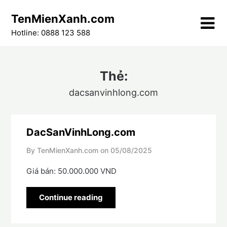
Skip
TenMienXanh.com
to
content
Hotline: 0888 123 588
Thẻ:
dacsanvinhlong.com
DacSanVinhLong.com
By TenMienXanh.com on
05/08/2025
Giá bán: 50.000.000 VND
Continue reading