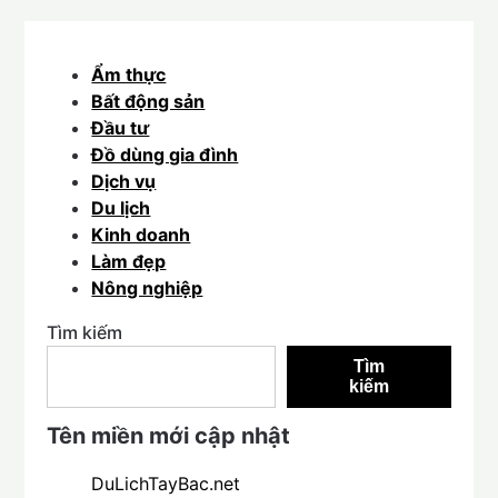
Ẩm thực
Bất động sản
Đầu tư
Đồ dùng gia đình
Dịch vụ
Du lịch
Kinh doanh
Làm đẹp
Nông nghiệp
Tìm kiếm
Tìm
kiếm
Tên miền mới cập nhật
DuLichTayBac.net