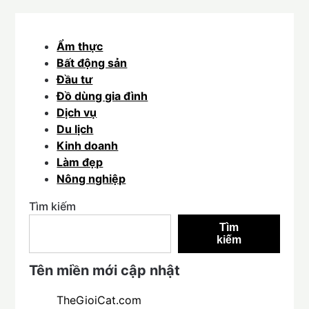
Ẩm thực
Bất động sản
Đầu tư
Đồ dùng gia đình
Dịch vụ
Du lịch
Kinh doanh
Làm đẹp
Nông nghiệp
Tìm kiếm
Tìm
kiếm
Tên miền mới cập nhật
TheGioiCat.com