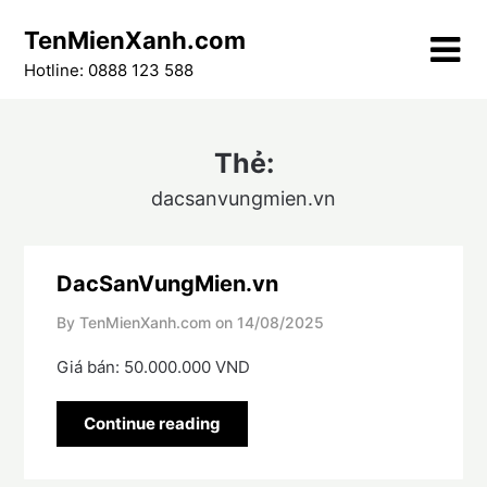
Skip
TenMienXanh.com
to
content
Hotline: 0888 123 588
Thẻ:
dacsanvungmien.vn
DacSanVungMien.vn
By TenMienXanh.com on
14/08/2025
Giá bán: 50.000.000 VND
Continue reading