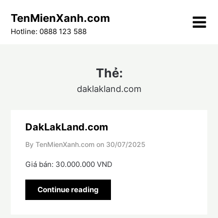
Skip
TenMienXanh.com
to
content
Hotline: 0888 123 588
Thẻ:
daklakland.com
DakLakLand.com
By TenMienXanh.com on
30/07/2025
Giá bán: 30.000.000 VND
Continue reading