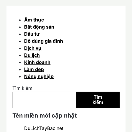
Ẩm thực
Bất động sản
Đầu tư
Đồ dùng gia đình
Dịch vụ
Du lịch
Kinh doanh
Làm đẹp
Nông nghiệp
Tìm kiếm
Tìm
kiếm
Tên miền mới cập nhật
DuLichTayBac.net