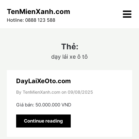
Skip
TenMienXanh.com
to
content
Hotline: 0888 123 588
Thẻ:
dạy lái xe ô tô
DayLaiXeOto.com
By TenMienXanh.com on
09/08/2025
Giá bán: 50.000.000 VND
Continue reading