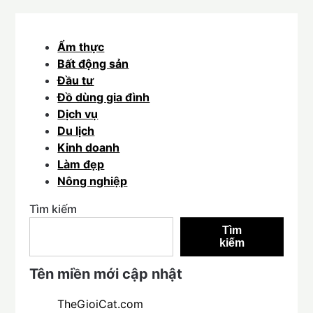
Ẩm thực
Bất động sản
Đầu tư
Đồ dùng gia đình
Dịch vụ
Du lịch
Kinh doanh
Làm đẹp
Nông nghiệp
Tìm kiếm
Tìm
kiếm
Tên miền mới cập nhật
TheGioiCat.com