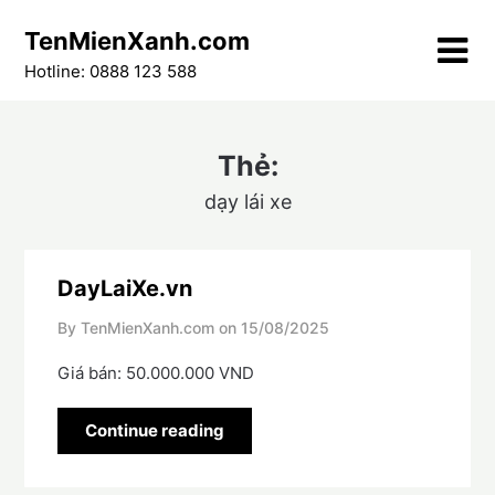
Skip
TenMienXanh.com
to
content
Hotline: 0888 123 588
Thẻ:
dạy lái xe
DayLaiXe.vn
By TenMienXanh.com on
15/08/2025
Giá bán: 50.000.000 VND
Continue reading