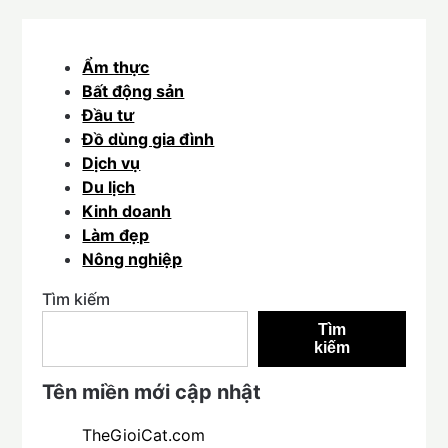
Ẩm thực
Bất động sản
Đầu tư
Đồ dùng gia đình
Dịch vụ
Du lịch
Kinh doanh
Làm đẹp
Nông nghiệp
Tìm kiếm
Tìm
kiếm
Tên miền mới cập nhật
TheGioiCat.com