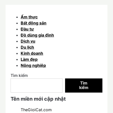
Ẩm thực
Bất động sản
Đầu tư
Đồ dùng gia đình
Dịch vụ
Du lịch
Kinh doanh
Làm đẹp
Nông nghiệp
Tìm kiếm
Tìm
kiếm
Tên miền mới cập nhật
TheGioiCat.com