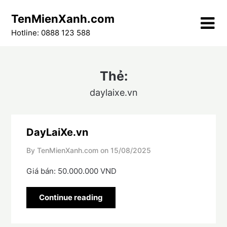
Skip
TenMienXanh.com
to
content
Hotline: 0888 123 588
Thẻ:
daylaixe.vn
DayLaiXe.vn
By TenMienXanh.com on
15/08/2025
Giá bán: 50.000.000 VND
Continue reading