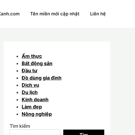
Xanh.com
Tên miền mới cập nhật
Liên hệ
Ẩm thực
Bất động sản
Đầu tư
Đồ dùng gia đình
Dịch vụ
Du lịch
Kinh doanh
Làm đẹp
Nông nghiệp
Tìm kiếm