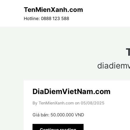
Skip
TenMienXanh.com
to
content
Hotline: 0888 123 588
diadiem
DiaDiemVietNam.com
By TenMienXanh.com on
05/08/2025
Giá bán: 50.000.000 VND
Continue reading