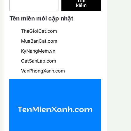
Tìm
kiếm
Tên miền mới cập nhật
TheGioiCat.com
MuaBanCat.com
KyNangMem.vn
CatSanLap.com
VanPhongXanh.com