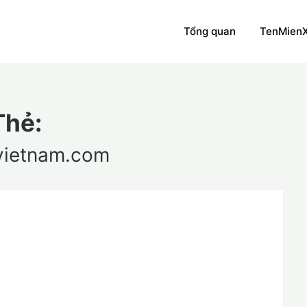
Tổng quan
TenMien
Thẻ:
vietnam.com