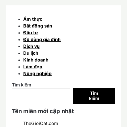
Ẩm thực
Bất động sản
Đầu tư
Đồ dùng gia đình
Dịch vụ
Du lịch
Kinh doanh
Làm đẹp
Nông nghiệp
Tìm kiếm
Tìm
kiếm
Tên miền mới cập nhật
TheGioiCat.com