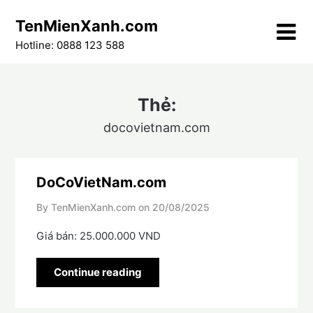
Skip
TenMienXanh.com
to
content
Hotline: 0888 123 588
Thẻ:
docovietnam.com
DoCoVietNam.com
By TenMienXanh.com on
20/08/2025
Giá bán: 25.000.000 VND
Continue reading