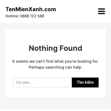
Skip
TenMienXanh.com
to
content
Hotline: 0888 123 588
Nothing Found
It seems we can’t find what you’re looking for.
Perhaps searching can help.
Tìm
kiếm
cho: