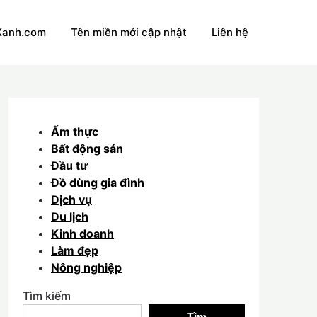
Xanh.com
Tên miền mới cập nhật
Liên hệ
Ẩm thực
Bất động sản
Đầu tư
Đồ dùng gia đình
Dịch vụ
Du lịch
Kinh doanh
Làm đẹp
Nông nghiệp
Tìm kiếm