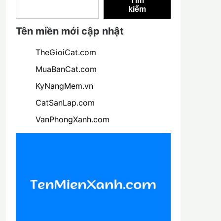
Tìm
kiếm
Tên miền mới cập nhật
TheGioiCat.com
MuaBanCat.com
KyNangMem.vn
CatSanLap.com
VanPhongXanh.com