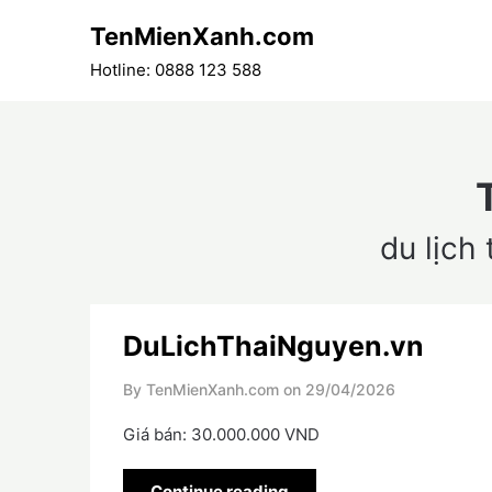
Skip
TenMienXanh.com
to
content
Hotline: 0888 123 588
du lịch
DuLichThaiNguyen.vn
By TenMienXanh.com on
29/04/2026
Giá bán: 30.000.000 VND
Continue reading