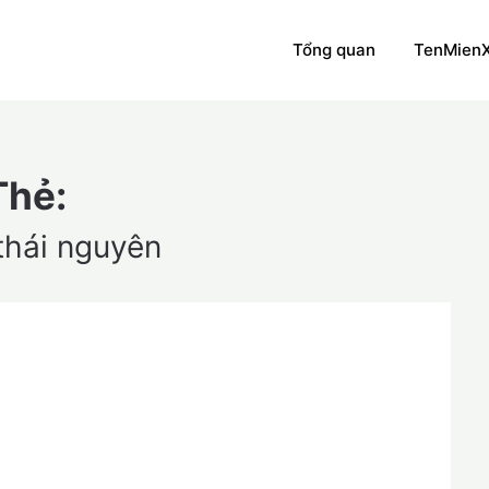
Tổng quan
TenMien
Thẻ:
 thái nguyên