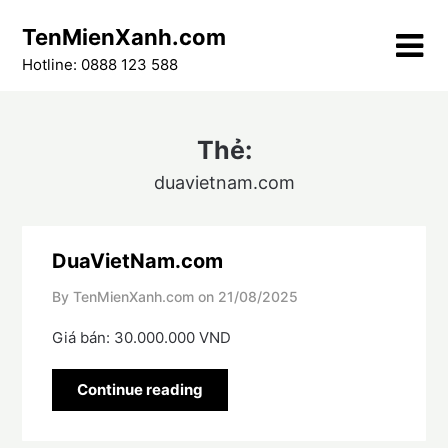
Skip
TenMienXanh.com
to
content
Hotline: 0888 123 588
Thẻ:
duavietnam.com
DuaVietNam.com
By TenMienXanh.com on
21/08/2025
Giá bán: 30.000.000 VND
Continue reading