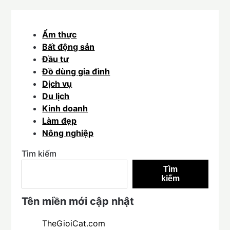
Ẩm thực
Bất động sản
Đầu tư
Đồ dùng gia đình
Dịch vụ
Du lịch
Kinh doanh
Làm đẹp
Nông nghiệp
Tìm kiếm
Tìm
kiếm
Tên miền mới cập nhật
TheGioiCat.com