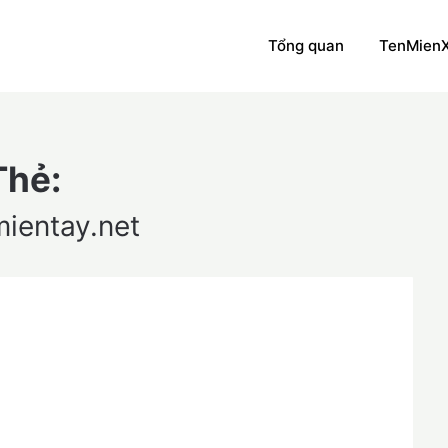
Tổng quan
TenMien
Thẻ:
mientay.net