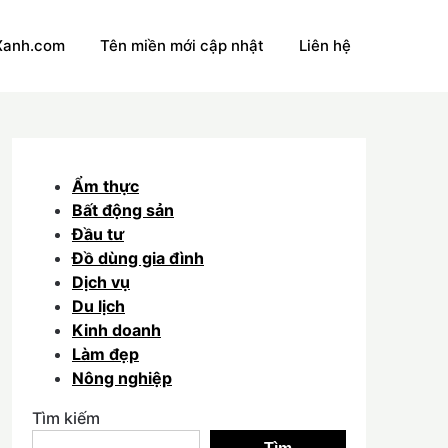
Xanh.com
Tên miền mới cập nhật
Liên hệ
Ẩm thực
Bất động sản
Đầu tư
Đồ dùng gia đình
Dịch vụ
Du lịch
Kinh doanh
Làm đẹp
Nông nghiệp
Tìm kiếm