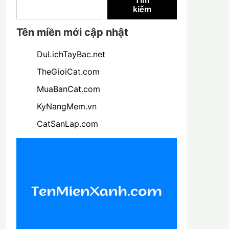
Tìm
kiếm
Tên miền mới cập nhật
DuLichTayBac.net
TheGioiCat.com
MuaBanCat.com
KyNangMem.vn
CatSanLap.com