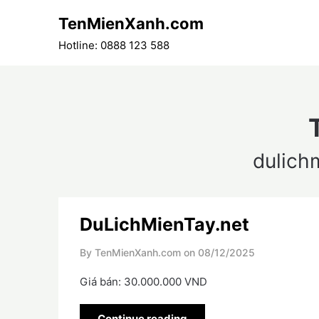
Skip
TenMienXanh.com
to
content
Hotline: 0888 123 588
dulich
DuLichMienTay.net
By TenMienXanh.com on
08/12/2025
Giá bán: 30.000.000 VND
Continue reading