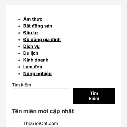
Ẩm thực
Bất động sản
Đầu tư
Đồ dùng gia đình
Dịch vụ
Du lịch
Kinh doanh
Làm đẹp
Nông nghiệp
Tìm kiếm
Tìm
kiếm
Tên miền mới cập nhật
TheGioiCat.com