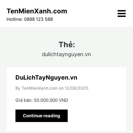
Skip
TenMienXanh.com
to
content
Hotline: 0888 123 588
Thẻ:
dulichtaynguyen.vn
DuLichTayNguyen.vn
By TenMienXanh.com on
12/08/2025
Giá bán: 50.000.000 VND
Continue reading