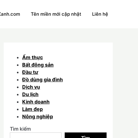
Xanh.com
Tên miền mới cập nhật
Liên hệ
Ẩm thực
Bất động sản
Đầu tư
Đồ dùng gia đình
Dịch vụ
Du lịch
Kinh doanh
Làm đẹp
Nông nghiệp
Tìm kiếm