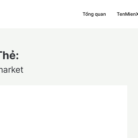
Tổng quan
TenMien
Thẻ:
market