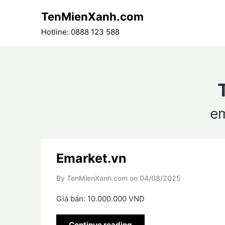
Skip
TenMienXanh.com
to
content
Hotline: 0888 123 588
e
Emarket.vn
By TenMienXanh.com on
04/08/2025
Giá bán: 10.000.000 VND
Continue reading