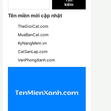
Tìm
kiếm
Tên miền mới cập nhật
TheGioiCat.com
MuaBanCat.com
KyNangMem.vn
CatSanLap.com
VanPhongXanh.com