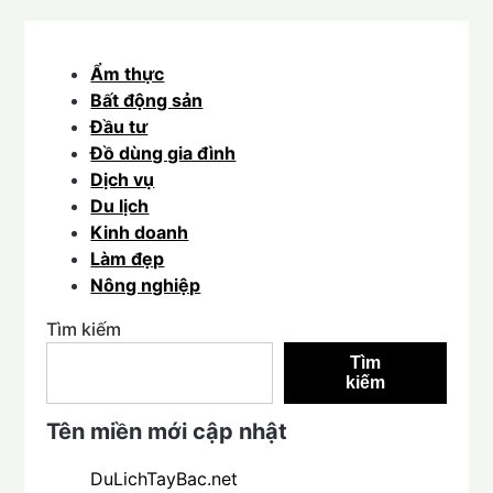
Ẩm thực
Bất động sản
Đầu tư
Đồ dùng gia đình
Dịch vụ
Du lịch
Kinh doanh
Làm đẹp
Nông nghiệp
Tìm kiếm
Tìm
kiếm
Tên miền mới cập nhật
DuLichTayBac.net