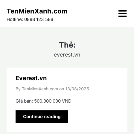
Skip
TenMienXanh.com
to
content
Hotline: 0888 123 588
Thẻ:
everest.vn
Everest.vn
By TenMienXanh.com on
13/08/2025
Giá bán: 500.000.000 VND
Continue reading