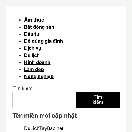
Ẩm thực
Bất động sản
Đầu tư
Đồ dùng gia đình
Dịch vụ
Du lịch
Kinh doanh
Làm đẹp
Nông nghiệp
Tìm kiếm
Tìm
kiếm
Tên miền mới cập nhật
DuLichTayBac.net