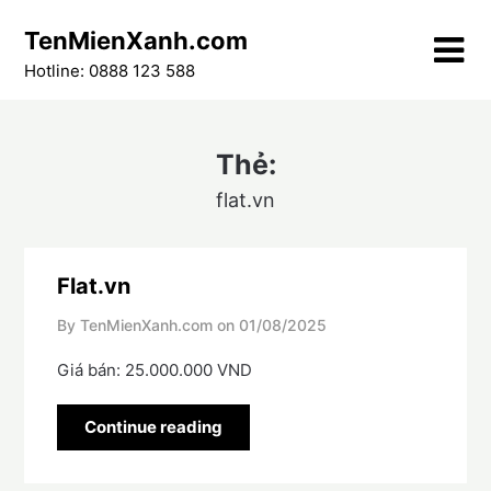
Skip
TenMienXanh.com
to
content
Hotline: 0888 123 588
Thẻ:
flat.vn
Flat.vn
By TenMienXanh.com on
01/08/2025
Giá bán: 25.000.000 VND
Continue reading