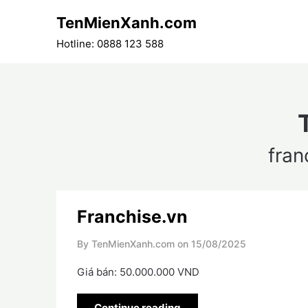
Skip
TenMienXanh.com
to
content
Hotline: 0888 123 588
fran
Franchise.vn
By TenMienXanh.com on
15/08/2025
Giá bán: 50.000.000 VND
Continue reading