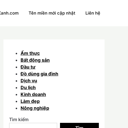
Xanh.com
Tên miền mới cập nhật
Liên hệ
Ẩm thực
Bất động sản
Đầu tư
Đồ dùng gia đình
Dịch vụ
Du lịch
Kinh doanh
Làm đẹp
Nông nghiệp
Tìm kiếm