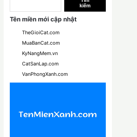
Tìm
kiếm
Tên miền mới cập nhật
TheGioiCat.com
MuaBanCat.com
KyNangMem.vn
CatSanLap.com
VanPhongXanh.com