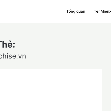
Tổng quan
TenMien
Thẻ:
chise.vn